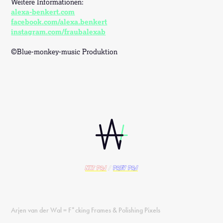
Weitere Informationen:
alexa-benkert.com
facebook.com/alexa.benkert
instagram.com/fraubalexab
©Blue-monkey-music Produktion
nxt PRJ
/
prev PRJ
Arjen van der Wal = F*cking Frames & Polishing Pixels